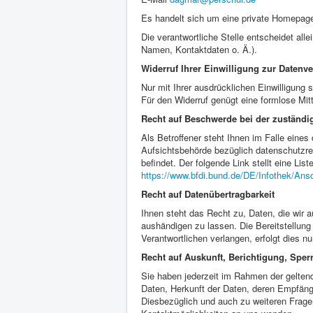
Es handelt sich um eine private Homepag
Die verantwortliche Stelle entscheidet al
Namen, Kontaktdaten o. Ä.).
Widerruf Ihrer Einwilligung zur Datenv
Nur mit Ihrer ausdrücklichen Einwilligung s
Für den Widerruf genügt eine formlose Mitt
Recht auf Beschwerde bei der zuständi
Als Betroffener steht Ihnen im Falle eine
Aufsichtsbehörde bezüglich datenschutzre
befindet. Der folgende Link stellt eine Li
https://www.bfdi.bund.de/DE/Infothek/Ansc
Recht auf Datenübertragbarkeit
Ihnen steht das Recht zu, Daten, die wir au
aushändigen zu lassen. Die Bereitstellung
Verantwortlichen verlangen, erfolgt dies n
Recht auf Auskunft, Berichtigung, Spe
Sie haben jederzeit im Rahmen der gelten
Daten, Herkunft der Daten, deren Empfäng
Diesbezüglich und auch zu weiteren Frag