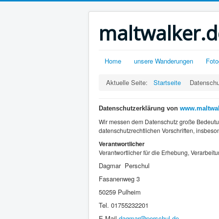
maltwalker.d
Home
unsere Wanderungen
Foto
Aktuelle Seite:
Startseite
Datenschu
Datenschutzerklärung von
www.maltwal
Wir messen dem Datenschutz große Bedeutun
datenschutzrechtlichen Vorschriften, insbe
Verantwortlicher
Verantwortlicher für die Erhebung, Verarbei
Dagmar Perschul
Fasanenweg 3
50259 Pulheim
Tel. 01755232201
E-Mail
dagmar@perschul.de