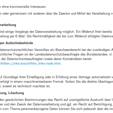
e ohne kommerzielle Interessen.
lein oder gemeinsam mit anderen über die Zwecke und Mittel der Verarbeitung
erarbeitung
ind einige Vorgänge der Datenverarbeitung möglich. Ein Widerruf Ihrer bereits e
eilung per E-Mail. Die Rechtmäßigkeit der bis zum Widerruf erfolgten Datenve
gen Aufsichtsbehörde
s datenschutzrechtlichen Verstoßes ein Beschwerderecht bei der zuständigen 
chtlicher Fragen ist der Landesdatenschutzbeauftragte des Bundeslandes, i
ste der Datenschutzbeauftragten sowie deren Kontaktdaten bereit:
hriften_Links/anschriften_links-node.html
.
f Grundlage Ihrer Einwilligung oder in Erfüllung eines Vertrags automatisiert v
 erfolgt in einem maschinenlesbaren Format. Sofern Sie die direkte Übertrag
ur, soweit es technisch machbar ist.
rrung, Löschung
den gesetzlichen Bestimmungen das Recht auf unentgeltliche Auskunft über
er und den Zweck der Datenverarbeitung und ggf. ein Recht auf Berichtigung
en zum Thema personenbezogene Daten können Sie sich jederzeit über die i